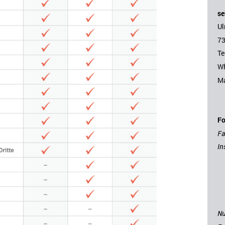
se
Ul
73
Te
W
Ma
Fo
F
In
Nu