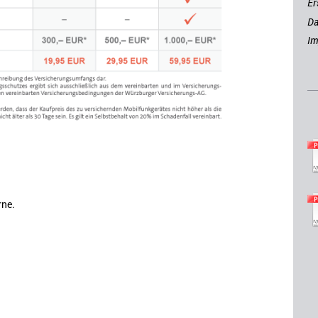
Er
Da
I
rne.