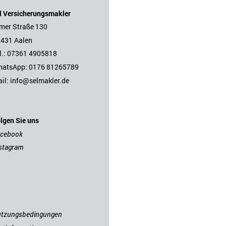
l Versicherungsmakler
mer Straße 130
431 Aalen
l.: 07361 4905818
hatsApp:
0176 81265789
il:
i
nfo@selmakler.de
lgen Sie uns
acebook
stagram
tzungsbedingungen