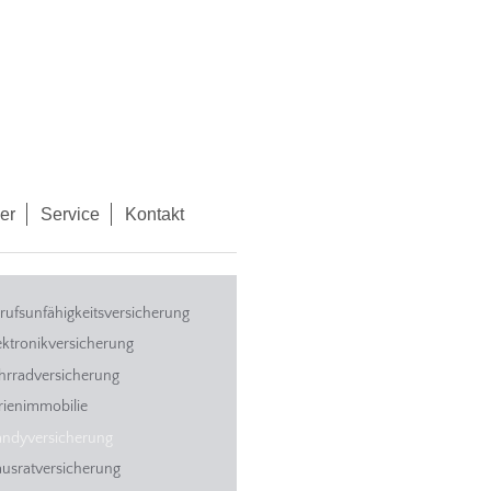
er
Service
Kontakt
rufsunfähigkeitsversicherung
ektronikversicherung
hrradversicherung
rienimmobilie
ndyversicherung
usratversicherung