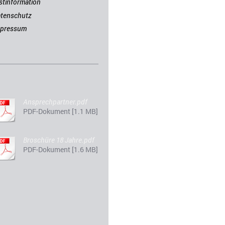
stinformation
tenschutz
mpressum
Ansprechpartner.pdf
PDF-Dokument [1.1 MB]
Broschüre 18 Jahre.pdf
PDF-Dokument [1.6 MB]