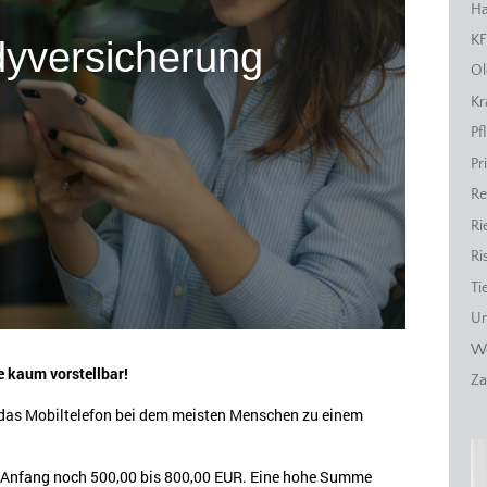
Ha
KF
yversicherung
Ol
Kr
Pf
Pr
Re
Ri
Ri
Ti
Un
Wo
 kaum vorstellbar!
Za
t das Mobiltelefon bei dem meisten Menschen zu einem
 Anfang noch 500,00 bis 800,00 EUR. Eine hohe Summe