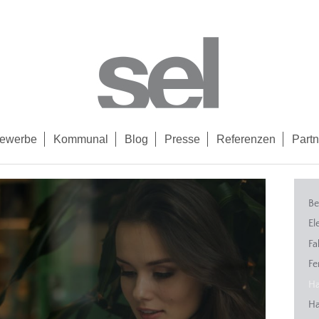
ewerbe
Kommunal
Blog
Presse
Referenzen
Partn
Be
El
Fa
Fe
Ha
Ha