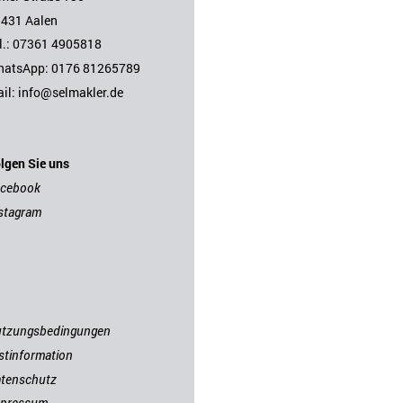
431 Aalen
l.: 07361 4905818
hatsApp:
0176 81265789
il:
i
nfo@selmakler.de
lgen Sie uns
acebook
stagram
tzungsbedingungen
stinformation
tenschutz
mpressum