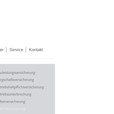
er
Service
Kontakt
uleistungsversicherung
rgschaftsversicherung
triebshaftpflichtversicherung
triebsunterbrechung
berversicherung
O Versicherung