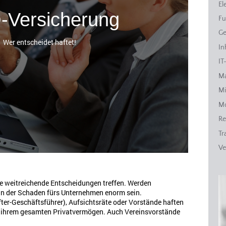
El
Versicherung
Fu
Ge
Wer entscheidet haftet!
In
IT
Ma
Mi
Mo
Re
Tr
Ve
e weitreichende Entscheidungen treffen. Werden
nn der Schaden fürs Unternehmen enorm sein.
ter-Geschäftsführer), Aufsichtsräte oder Vorstände haften
 ihrem gesamten Privatvermögen. Auch Vereinsvorstände