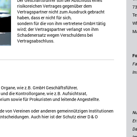
Der Geschäftsführer soll bei Abschluss eines
risikoreichen Vertrages gegenüber dem
73
Vertragspartner nicht zum Ausdruck gebracht
Te
haben, dass er nicht für sich,
W
sondern für die von ihm vertretene GmbH tätig
wird; der Vertragspartner verlangt von ihm
Ma
Schadenersatz wegen Verschuldens bei
Vertragsabschluss.
Fo
F
In
 Organe, wie z.B. GmbH Geschäftsführer,
nd die Kontrollorgane, wie z.B. Aufsichtsrat,
rium sowie für Prokuristen und leitende Angestellte.
nde von Vereinen oder anderen gemeinnützigen Institutionen
Nu
Entscheidungen. Auch hier ist der Schutz einer D & O
Er
Da
I