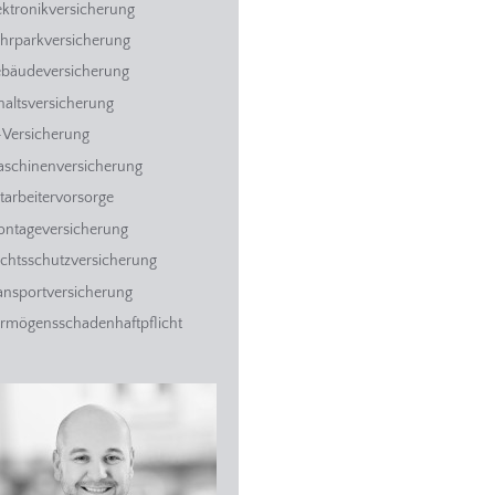
ektronikversicherung
hrparkversicherung
bäudeversicherung
haltsversicherung
-Versicherung
schinenversicherung
tarbeitervorsorge
ntageversicherung
chtsschutzversicherung
ansportversicherung
rmögensschadenhaftpflicht