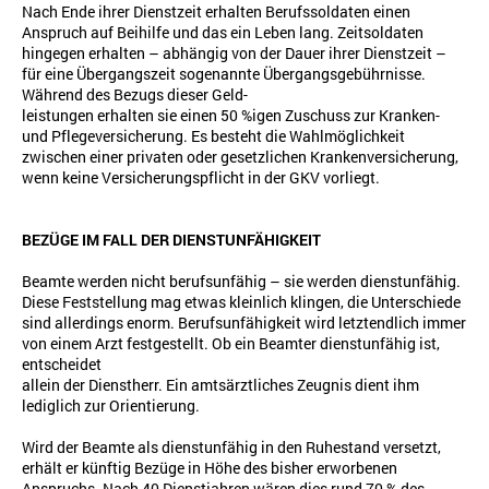
Nach Ende ihrer Dienstzeit erhalten Berufssoldaten einen
Anspruch auf Beihilfe und das ein Leben lang. Zeitsoldaten
hingegen erhalten – abhängig von der Dauer ihrer Dienstzeit –
für eine Übergangszeit sogenannte Übergangsgebührnisse.
Während des Bezugs dieser Geld-
leistungen erhalten sie einen 50 %igen Zuschuss zur Kranken-
und Pflegeversicherung. Es besteht die Wahlmöglichkeit
zwischen einer privaten oder gesetzlichen Krankenversicherung,
wenn keine Versicherungspflicht in der GKV vorliegt.
BEZÜGE IM FALL DER DIENSTUNFÄHIGKEIT
Beamte werden nicht berufsunfähig – sie werden dienstunfähig.
Diese Feststellung mag etwas kleinlich klingen, die Unterschiede
sind allerdings enorm. Berufsunfähigkeit wird letztendlich immer
von einem Arzt festgestellt. Ob ein Beamter dienstunfähig ist,
entscheidet
allein der Dienstherr. Ein amtsärztliches Zeugnis dient ihm
lediglich zur Orientierung.
Wird der Beamte als dienstunfähig in den Ruhestand versetzt,
erhält er künftig Bezüge in Höhe des bisher erworbenen
Anspruchs. Nach 40 Dienstjahren wären dies rund 70 % des