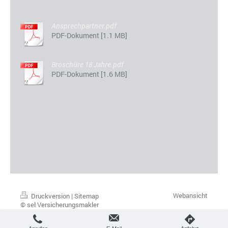
Ansprechpartner.pdf
PDF-Dokument [1.1 MB]
Broschüre 18 Jahre.pdf
PDF-Dokument [1.6 MB]
Webansicht
Druckversion
|
Sitemap
© sel Versicherungsmakler
Ulmerstr. 130 73431 Aalen Tel.
07361 4905818 info@selmakler.de