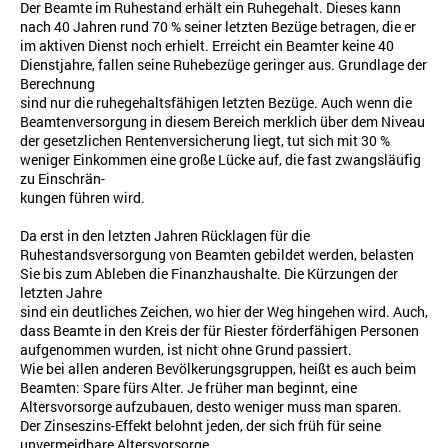
Der Beamte im Ruhestand erhält ein Ruhegehalt. Dieses kann
nach 40 Jahren rund 70 % seiner letzten Bezüge betragen, die er
im aktiven Dienst noch erhielt. Erreicht ein Beamter keine 40
Dienstjahre, fallen seine Ruhebezüge geringer aus. Grundlage der
Berechnung
sind nur die ruhegehaltsfähigen letzten Bezüge. Auch wenn die
Beamtenversorgung in diesem Bereich merklich über dem Niveau
der gesetzlichen Rentenversicherung liegt, tut sich mit 30 %
weniger Einkommen eine große Lücke auf, die fast zwangsläufig
zu Einschrän-
kungen führen wird.
Da erst in den letzten Jahren Rücklagen für die
Ruhestandsversorgung von Beamten gebildet werden, belasten
Sie bis zum Ableben die Finanzhaushalte. Die Kürzungen der
letzten Jahre
sind ein deutliches Zeichen, wo hier der Weg hingehen wird. Auch,
dass Beamte in den Kreis der für Riester förderfähigen Personen
aufgenommen wurden, ist nicht ohne Grund passiert.
Wie bei allen anderen Bevölkerungsgruppen, heißt es auch beim
Beamten: Spare fürs Alter. Je früher man beginnt, eine
Altersvorsorge aufzubauen, desto weniger muss man sparen.
Der Zinseszins-Effekt belohnt jeden, der sich früh für seine
unvermeidbare Altersvorsorge