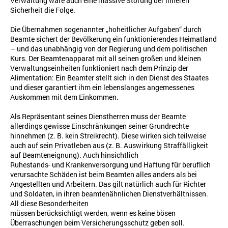
Verwaltung wäre auch eine massive Störung der inneren
Sicherheit die Folge.
Die Übernahmen sogenannter „hoheitlicher Aufgaben“ durch
Beamte sichert der Bevölkerung ein funktionierendes Heimatland
– und das unabhängig von der Regierung und dem politischen
Kurs. Der Beamtenapparat mit all seinen großen und kleinen
Verwaltungseinheiten funktioniert nach dem Prinzip der
Alimentation: Ein Beamter stellt sich in den Dienst des Staates
und dieser garantiert ihm ein lebenslanges angemessenes
Auskommen mit dem Einkommen.
Als Repräsentant seines Dienstherren muss der Beamte
allerdings gewisse Einschränkungen seiner Grundrechte
hinnehmen (z. B. kein Streikrecht). Diese wirken sich teilweise
auch auf sein Privatleben aus (z. B. Auswirkung Straffälligkeit
auf Beamteneignung). Auch hinsichtlich
Ruhestands- und Krankenversorgung und Haftung für beruflich
verursachte Schäden ist beim Beamten alles anders als bei
Angestellten und Arbeitern. Das gilt natürlich auch für Richter
und Soldaten, in ihren beamtenähnlichen Dienstverhältnissen.
All diese Besonderheiten
müssen berücksichtigt werden, wenn es keine bösen
Überraschungen beim Versicherungsschutz geben soll.